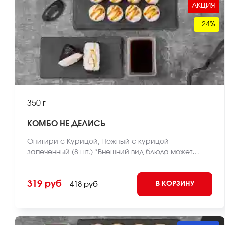
АКЦИЯ
−24%
350 г
КОМБО НЕ ДЕЛИСЬ
Онигири с Курицей, Нежный с курицей
запеченный (8 шт.) *Внешний вид блюда может
отличаться от фото на сайте.
319 руб
В КОРЗИНУ
418 руб