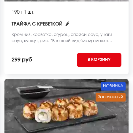
190 г
1 шт.
🌶
ТРАЙФЛ С КРЕВЕТКОЙ
Крем чиз, креветка, огурец, спайси соус, унаги
соус, кунжут, рис. *Внешний вид блюда может
отличаться от фото на сайте.
299 руб
В КОРЗИНУ
НОВИНКА
Запеченный