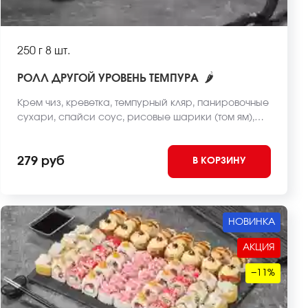
250 г
8 шт.
🌶
РОЛЛ ДРУГОЙ УРОВЕНЬ ТЕМПУРА
Крем чиз, креветка, темпурный кляр, панировочные
сухари, спайси соус, рисовые шарики (том ям),
рис, нори. *Внешний вид блюда может отличаться
от фото на сайте.
279 руб
В КОРЗИНУ
НОВИНКА
АКЦИЯ
−11%