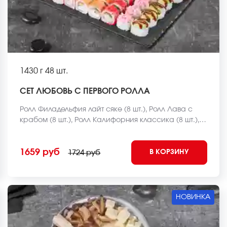
1430 г
48 шт.
СЕТ ЛЮБОВЬ С ПЕРВОГО РОЛЛА
Ролл Филадельфия лайт сяке (8 шт.), Ролл Лава с
крабом (8 шт.), Ролл Калифорния классика (8 шт.),
Ролл Курочка в саду (8 шт.), Чесночный цезарь ролл
(8 шт.), Ролл Чикен темпура (8 шт.). *Внешний вид
1659 руб
В КОРЗИНУ
блюда может отличаться от фото на сайте.
1724 руб
НОВИНКА