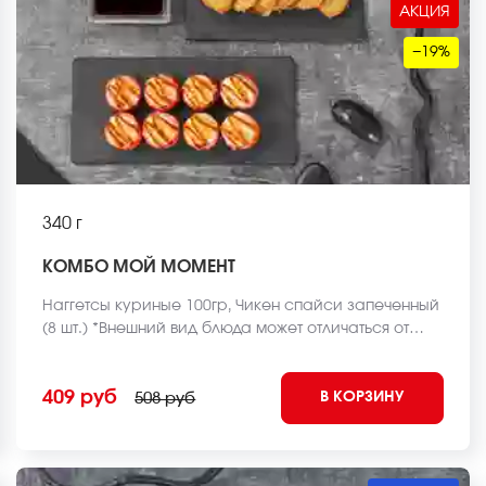
АКЦИЯ
−19%
340 г
КОМБО МОЙ МОМЕНТ
Наггетсы куриные 100гр, Чикен спайси запеченный
(8 шт.) *Внешний вид блюда может отличаться от
фото на сайте.
409 руб
В КОРЗИНУ
508 руб