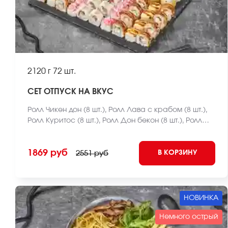
2120 г
72 шт.
СЕТ ОТПУСК НА ВКУС
Ролл Чикен дон (8 шт.), Ролл Лава с крабом (8 шт.),
Ролл Куритос (8 шт.), Ролл Дон бекон (8 шт.), Ролл
Мистер крабс запеченный (8 шт.), Ролл Нежный с
курицей запеченный (8 шт.), Ролл Оливье темпура
1869 руб
В КОРЗИНУ
(8 шт.), Ролл Калифорния темпура (8 шт.), Ролл
2551 руб
Лосось фри темпура (8 шт.) *Внешний вид блюда
может отличаться от фото на сайте.
НОВИНКА
Немного острый