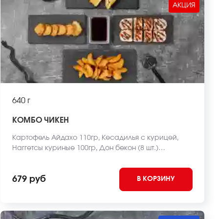
АКЦИЯ
640 г
КОМБО ЧИКЕН
Картофель Айдахо 110гр, Кесадилья с курицей,
Наггетсы куриные 100гр, Дон бекон (8 шт.)
*Внешний вид блюда может отличаться от фото на
сайте.
679 руб
В КОРЗИНУ