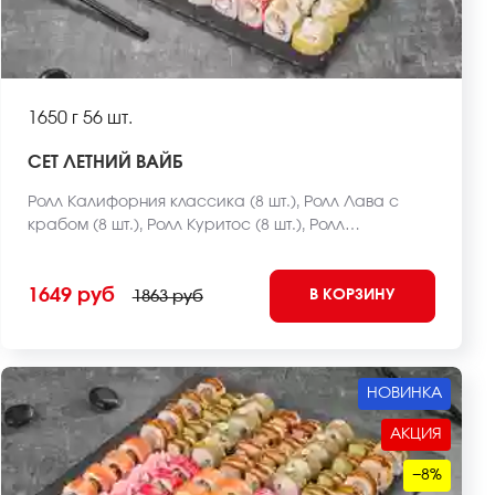
1650 г
56 шт.
СЕТ ЛЕТНИЙ ВАЙБ
Ролл Калифорния классика (8 шт.), Ролл Лава с
крабом (8 шт.), Ролл Куритос (8 шт.), Ролл
Мексиканец (8 шт.), Ролл Чикен фри хот запеченный
(8 шт.), Чесночный цезарь ролл (8 шт.), Ролл Оливье
1649 руб
В КОРЗИНУ
темпура (8 шт.) *Внешний вид блюда может
1863 руб
отличаться от фото на сайте.
НОВИНКА
АКЦИЯ
−8%