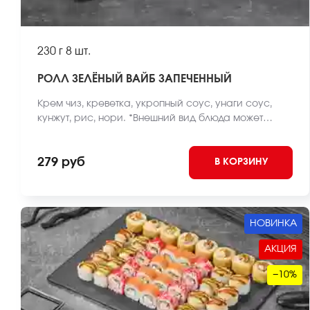
230 г
8 шт.
РОЛЛ ЗЕЛЁНЫЙ ВАЙБ ЗАПЕЧЕННЫЙ
Крем чиз, креветка, укропный соус, унаги соус,
кунжут, рис, нори. *Внешний вид блюда может
отличаться от фото на сайте.
279 руб
В КОРЗИНУ
НОВИНКА
АКЦИЯ
−10%