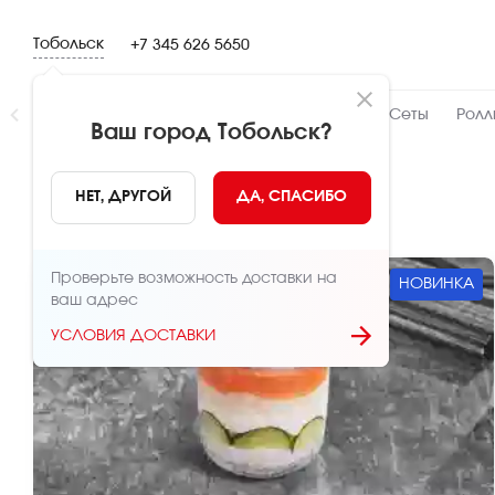
Тобольск
+7 345 626 5650
Новинки
👍 Народный
👨‍🍳 От шефа
Сеты
Ролл
Ваш город
Тобольск
?
Новинки
НЕТ, ДРУГОЙ
ДА, СПАСИБО
Проверьте возможность доставки на
НОВИНКА
ваш адрес
УСЛОВИЯ ДОСТАВКИ