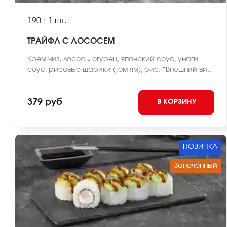
190 г
1 шт.
ТРАЙФЛ С ЛОСОСЕМ
Крем чиз, лосось, огурец, японский соус, унаги
соус, рисовые шарики (том ям), рис. *Внешний вид
блюда может отличаться от фото на сайте.
379 руб
В КОРЗИНУ
НОВИНКА
Запеченный