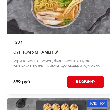
420 г
🌶
СУП ТОМ ЯМ РАМЕН
Курица, лапша рамен, блин томаго, капуста
пекинская, грибы шиитаке, лук зеленый, бульон том
ям *Внешний вид блюда может отличаться от фото
на сайте.
399 руб
В КОРЗИНУ
НОВИНКА