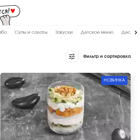
Мас
-
зак
и
дос
суш
ролл
мбо
Супы и салаты
Закуски
Детское меню
Десерт
сето
WO
в
Тоб
Фильтр и сортировка
НОВИНКА