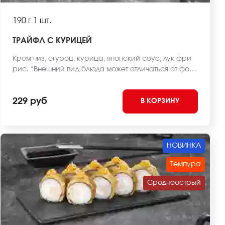
190 г
1 шт.
ТРАЙФЛ С КУРИЦЕЙ
Крем чиз, огурец, курица, японский соус, лук фри
рис. *Внешний вид блюда может отличаться от фото
на сайте.
229 руб
В КОРЗИНУ
НОВИНКА
Темпура
Среднеострый