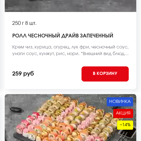
250 г
8 шт.
РОЛЛ ЧЕСНОЧНЫЙ ДРАЙВ ЗАПЕЧЕННЫЙ
Крем чиз, курица, огурец, лук фри, чесночный соус,
унаги соус, кунжут, рис, нори. *Внешний вид блюда
может отличаться от фото на сайте.
259 руб
В КОРЗИНУ
НОВИНКА
АКЦИЯ
−14%