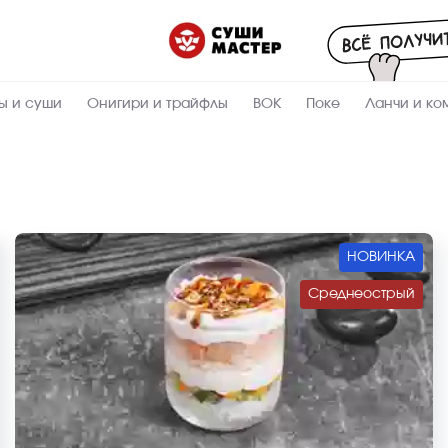
ы и суши
Онигири и трайфлы
ВОК
Поке
Ланчи и ко
НОВИНКА
Среднеострый