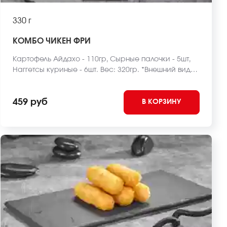
330 г
КОМБО ЧИКЕН ФРИ
Картофель Айдахо - 110гр, Сырные палочки - 5шт,
Наггетсы куриные - 6шт. Вес: 320гр. *Внешний вид
блюда может отличаться от фото на сайте.
459 руб
В КОРЗИНУ