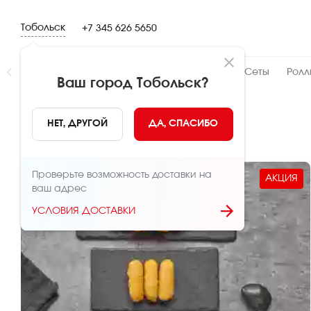
Тобольск
+7 345 626 5650
Новинки
👍 Народный
👨‍🍳 От шефа
Сеты
Ролл
Ваш город
Тобольск
?
Детское меню
НЕТ, ДРУГОЙ
ДА, СПАСИБО
Проверьте возможность доставки на
АКЦИЯ
ваш адрес
УСЛОВИЯ ДОСТАВКИ