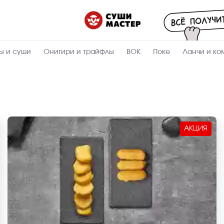
ы и суши
Онигири и трайфлы
ВОК
Поке
Ланчи и ко
АКЦИЯ