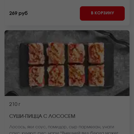
может отличаться от фото на сайте.
В КОРЗИНУ
269 руб
210 г
СУШИ-ПИЦЦА С ЛОСОСЕМ
Лосось, яки соус, помидор, сыр пармезан, унаги
соус, кунжут, рис, нори *Внешний вид блюда может