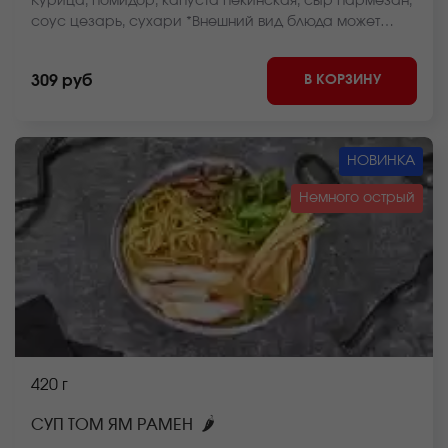
Курица, помидор, капуста пекинская, сыр пармезан,
соус цезарь, сухари *Внешний вид блюда может
отличаться от фото на сайте.
В КОРЗИНУ
309 руб
НОВИНКА
Немного острый
420 г
🌶
СУП ТОМ ЯМ РАМЕН