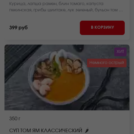
Курица, лапша рамен, блин томаго, капуста
пекинская, грибы шиитаке, лук зеленый, бульон том ям
*Внешний вид блюда может отличаться от фото на
сайте.
В КОРЗИНУ
399 руб
ХИТ
Немного острый
350 г
🌶
СУП ТОМ ЯМ КЛАССИЧЕСКИЙ