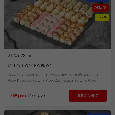
АКЦИЯ
−27%
2120 г
72 шт.
СЕТ ОТПУСК НА ВКУС
Ролл Чикен дон (8 шт.), Ролл Лава с крабом (8 шт.),
Ролл Куритос (8 шт.), Ролл Дон бекон (8 шт.), Ролл
Мистер крабс запеченный (8 шт.), Ролл Нежный с
курицей запеченный (8 шт.), Ролл Оливье темпура (8
В КОРЗИНУ
1869 руб
2551 руб
шт.), Ролл Калифорния темпура (8 шт.), Ролл Лосось
фри темпура (8 шт.) *Внешний вид блюда может
отличаться от фото на сайте.