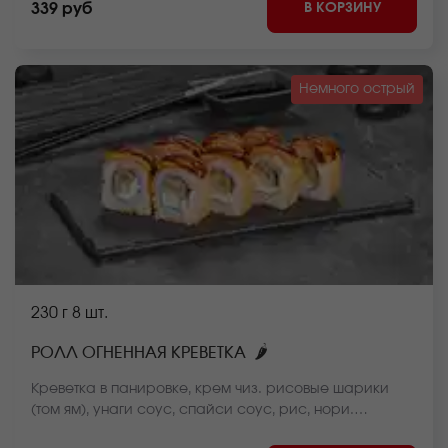
В КОРЗИНУ
339 руб
Немного острый
230 г
8 шт.
🌶
РОЛЛ ОГНЕННАЯ КРЕВЕТКА
Креветка в панировке, крем чиз. рисовые шарики
(том ям), унаги соус, спайси соус, рис, нори.
*Внешний вид блюда может отличаться от фото на