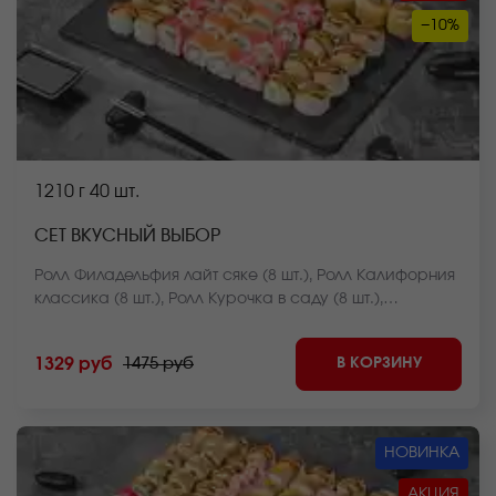
−10%
1210 г
40 шт.
СЕТ ВКУСНЫЙ ВЫБОР
Ролл Филадельфия лайт сяке (8 шт.), Ролл Калифорния
классика (8 шт.), Ролл Курочка в саду (8 шт.),
Чесночный цезарь ролл (8 шт.), Ролл Чикен темпура (8
шт.) *Внешний вид блюда может отличаться от фото на
В КОРЗИНУ
1329 руб
1475 руб
сайте.
НОВИНКА
АКЦИЯ