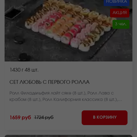
НОВИНКА
АКЦИЯ
3 чел.
1430 г
48 шт.
СЕТ ЛЮБОВЬ С ПЕРВОГО РОЛЛА
Ролл Филадельфия лайт сяке (8 шт.), Ролл Лава с
крабом (8 шт.), Ролл Калифорния классика (8 шт.),
Ролл Курочка в саду (8 шт.), Чесночный цезарь ролл (8
шт.), Ролл Чикен темпура (8 шт.). *Внешний вид блюда
В КОРЗИНУ
1659 руб
1724 руб
может отличаться от фото на сайте.