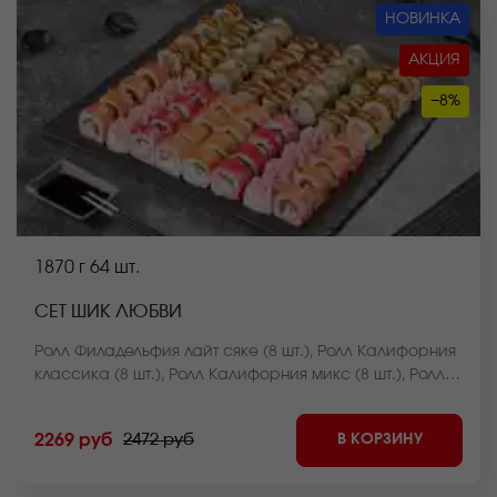
НОВИНКА
АКЦИЯ
−8%
1870 г
64 шт.
СЕТ ШИК ЛЮБВИ
Ролл Филадельфия лайт сяке (8 шт.), Ролл Калифорния
классика (8 шт.), Ролл Калифорния микс (8 шт.), Ролл
Лава с креветкой (8 шт.), Ролл Огненная креветка (8
шт.), Ролл Курочка в саду (8 шт.), Чесночный цезарь
В КОРЗИНУ
2269 руб
2472 руб
ролл (8 шт.), Ролл Крабстер темпура (8 шт.). *Внешний
вид блюда может отличаться от фото на сайте.