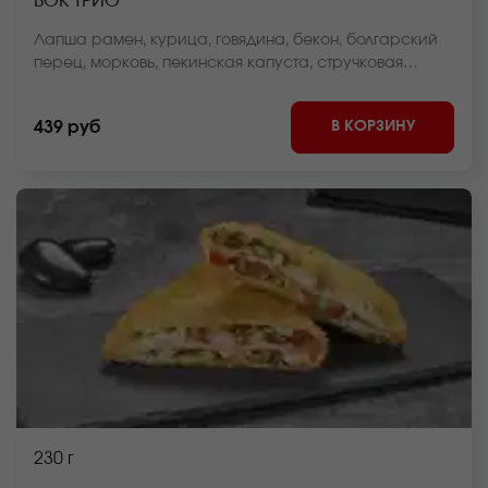
ВОК ТРИО
Лапша рамен, курица, говядина, бекон, болгарский
перец, морковь, пекинская капуста, стручковая
фасоль, репчатый лук, соус вок, кунжут *Внешний вид
блюда может отличаться от фото на сайте.
В КОРЗИНУ
439 руб
230 г