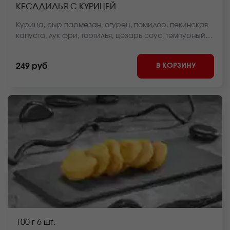
КЕСАДИЛЬЯ С КУРИЦЕЙ
Курица, сыр пармезан, огурец, помидор, пекинская
капуста, лук фри, тортилья, цезарь соус, темпурный
кляр, панировочные сухари *Внешний вид блюда
может отличаться от фото на сайте.
В КОРЗИНУ
249 руб
100 г
6 шт.