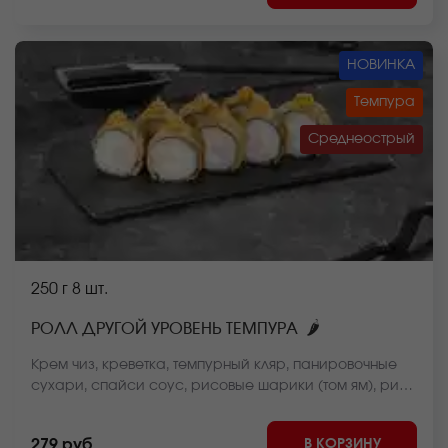
НОВИНКА
Темпура
Среднеострый
250 г
8 шт.
🌶
РОЛЛ ДРУГОЙ УРОВЕНЬ ТЕМПУРА
Крем чиз, креветка, темпурный кляр, панировочные
сухари, спайси соус, рисовые шарики (том ям), рис,
нори. *Внешний вид блюда может отличаться от фото
на сайте.
В КОРЗИНУ
279 руб