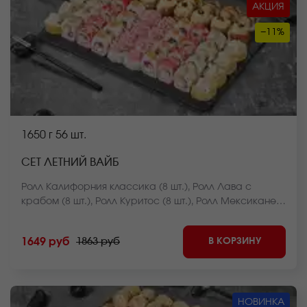
АКЦИЯ
−11%
1650 г
56 шт.
СЕТ ЛЕТНИЙ ВАЙБ
Ролл Калифорния классика (8 шт.), Ролл Лава с
крабом (8 шт.), Ролл Куритос (8 шт.), Ролл Мексиканец
(8 шт.), Ролл Чикен фри хот запеченный (8 шт.),
Чесночный цезарь ролл (8 шт.), Ролл Оливье темпура
В КОРЗИНУ
1649 руб
1863 руб
(8 шт.) *Внешний вид блюда может отличаться от фото
на сайте.
НОВИНКА