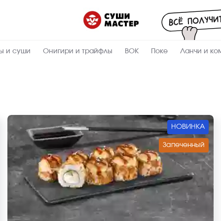
ы и суши
Онигири и трайфлы
ВОК
Поке
Ланчи и ко
НОВИНКА
Запеченный