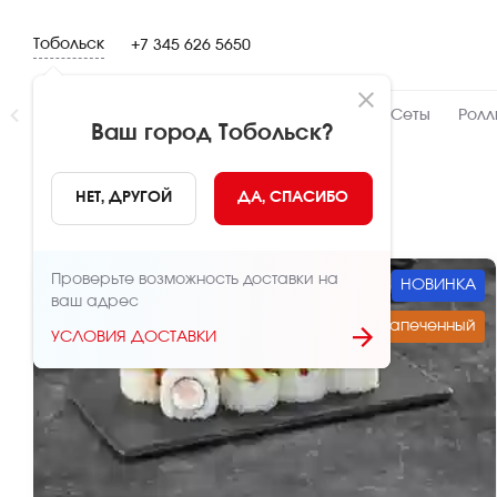
Тобольск
+7 345 626 5650
Новинки
👍 Народный
👨‍🍳 От шефа
Сеты
Ролл
Ваш город
Тобольск
?
👍 Народный
НЕТ, ДРУГОЙ
ДА, СПАСИБО
Проверьте возможность доставки на
НОВИНКА
ваш адрес
Запеченный
УСЛОВИЯ ДОСТАВКИ