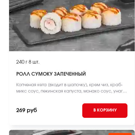
240 г
8 шт.
РОЛЛ СУМОКУ ЗАПЕЧЕННЫЙ
Копченая кета (входит в шапочку), крем чиз, краб-
микс соус, пекинская капуста, монако соус, унаги
соус, рис, нори *Внешний вид блюда может
отличаться от фото на сайте.
269 руб
В КОРЗИНУ