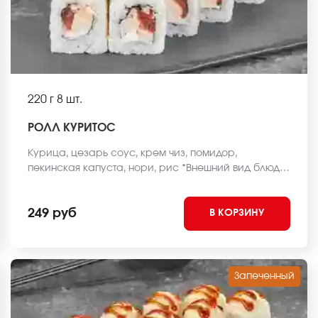
220 г
8 шт.
РОЛЛ КУРИТОС
Курица, цезарь соус, крем чиз, помидор,
пекинская капуста, нори, рис *Внешний вид блюда
может отличаться от фото на сайте.
249 руб
В КОРЗИНУ
Запеченный