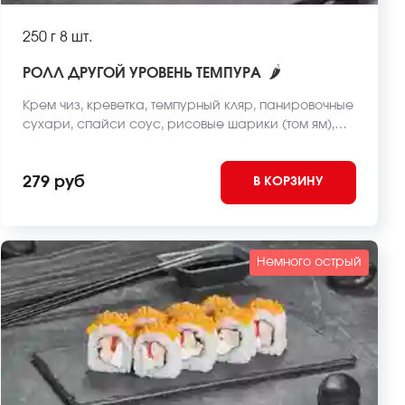
250 г
8 шт.
🌶
РОЛЛ ДРУГОЙ УРОВЕНЬ ТЕМПУРА
Крем чиз, креветка, темпурный кляр, панировочные
сухари, спайси соус, рисовые шарики (том ям),
рис, нори. *Внешний вид блюда может отличаться
от фото на сайте.
279 руб
В КОРЗИНУ
Немного острый