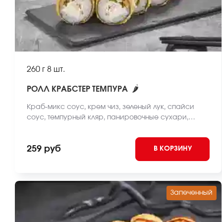
260 г
8 шт.
🌶
РОЛЛ КРАБСТЕР ТЕМПУРА
Краб-микс соус, крем чиз, зеленый лук, спайси
соус, темпурный кляр, панировочные сухари,
японский соус, нори, рис *Внешний вид блюда
может отличаться от фото на сайте.
259 руб
В КОРЗИНУ
Запеченный