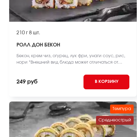
210 г
8 шт.
РОЛЛ ДОН БЕКОН
Бекон, крем чиз, огурец, лук фри, унаги соус, рис,
нори *Внешний вид блюда может отличаться от
фото на сайте.
249 руб
В КОРЗИНУ
Темпура
Среднеострый