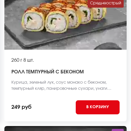
Среднеострый
260 г
8 шт.
РОЛЛ ТЕМПУРНЫЙ С БЕКОНОМ
Курица, зеленый лук, соус монако с беконом,
темпурный кляр, панировочные сухари, унаги
соус, спайси соус, рис, нори *Внешний вид блюда
может отличаться от фото на сайте.
249 руб
В КОРЗИНУ