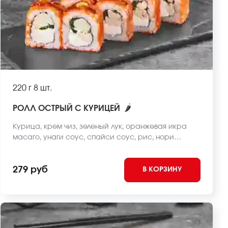
220 г
8 шт.
🌶
РОЛЛ ОСТРЫЙ С КУРИЦЕЙ
Курица, крем чиз, зеленый лук, оранжевая икра
масаго, унаги соус, спайси соус, рис, нори
*Внешний вид блюда может отличаться от фото на
сайте.
279 руб
В КОРЗИНУ