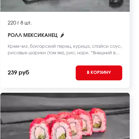
220 г
8 шт.
🌶
РОЛЛ МЕКСИКАНЕЦ
Крем чиз, болгарский перец, курица, спайси соус,
рисовые шарики (том ям), рис, нори. *Внешний вид
блюда может отличаться от фото на сайте.
239 руб
В КОРЗИНУ