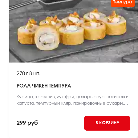
Темпура
270 г
8 шт.
РОЛЛ ЧИКЕН ТЕМПУРА
Курица, крем чиз, лук фри, цезарь соус, пекинская
капуста, темпурный кляр, панировочные сухари,
рис, нори *Внешний вид блюда может отличаться от
фото на сайте.
299 руб
В КОРЗИНУ