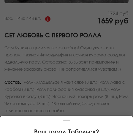
1724 руб
Вес:
1430 г
48 шт.
1659 руб
СЕТ ЛЮБОВЬ С ПЕРВОГО РОЛЛА
Сам Купидон целился в этот набор! Один укус - и ты
пропал. Нежная Филадельфия и сочная курочка создают
идеальную пару. Осторожно: вызывает привыкание и
желание заказать снова. Не сопротивляйся чувствам ;)
Состав:
Ролл Филадельфия лайт сяке (8 шт.), Ролл Лава с
крабом (8 шт.), Ролл Калифорния классика (8 шт.), Ролл
Курочка в саду (8 шт.), Чесночный цезарь ролл (8 шт.), Ролл
Чикен темпура (8 шт.). *Внешний вид блюда может
отличаться от фото на сайте.
За покупку вам будет начислено
49
баллов
Ваш город
Тобольск
?