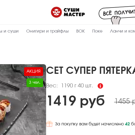
Пищевая
ценность
:
1190
Вес, г
ы и суши
Онигири и трайфлы
ВОК
Поке
Ланчи и ко
9.2
Жиры, г
5.9
Белки, г
31.8
Углеводы,
г
СЕТ СУПЕР ПЯТЕРК
АКЦИЯ
232.3
Ккал
3 чел.
Вес:
1190 г
40 шт.
1419 руб
1455 
За покупку вам будет начислено
42
б