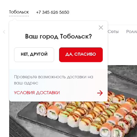
Тобольск
+7 345 626 5650
Новинки
👍 Народный
👨‍🍳 От шефа
Сеты
Ролл
Ваш город
Тобольск
?
НАЗАД
НЕТ, ДРУГОЙ
ДА, СПАСИБО
Проверьте возможность доставки на
ваш адрес
УСЛОВИЯ ДОСТАВКИ