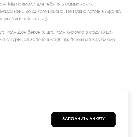
ом! Мы поймали для тебя пять самых ярких
ладельфии до дикого Бекона. Не нужно лететь в Африку
оле. Удачной охоты ;)
), Ролл Дон бекон (8 шт), Ролл Курочка в саду (8 шт),
ный с курицей запеченный(8 шт). *Внешний вид блюда
ЗАПОЛНИТЬ АНКЕТУ