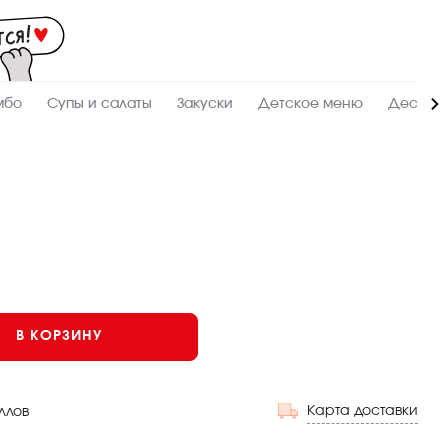
Мас
-
зак
и
дос
суш
ролл
мбо
Супы и салаты
Закуски
Детское меню
Десерт
сето
WO
в
Тоб
В КОРЗИНУ
Карта доставки
ллов