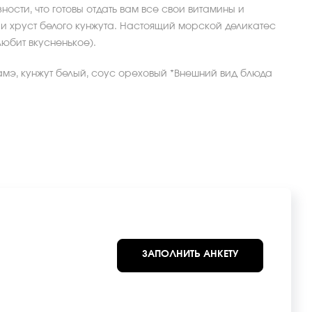
ности, что готовы отдать вам все свои витамины и
 хруст белого кунжута. Настоящий морской деликатес
 любит вкусненькое).
амэ, кунжут белый, соус ореховый *Внешний вид блюда
ЗАПОЛНИТЬ АНКЕТУ