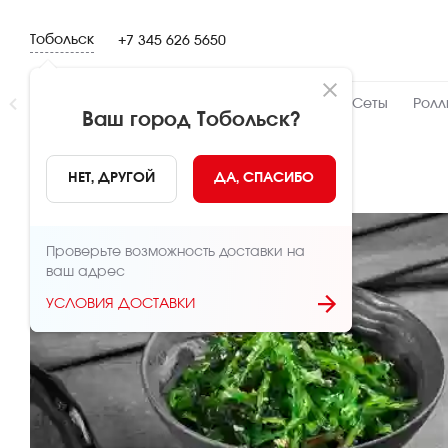
Тобольск
+7 345 626 5650
Новинки
👍 Народный
👨‍🍳 От шефа
Сеты
Ролл
Ваш город
Тобольск
?
НАЗАД
НЕТ, ДРУГОЙ
ДА, СПАСИБО
Проверьте возможность доставки на
ваш адрес
УСЛОВИЯ ДОСТАВКИ