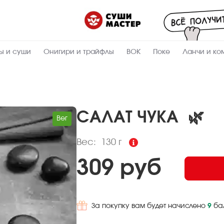
Пищевая
ценность
:
130
Вес, г
ы и суши
Онигири и трайфлы
ВОК
Поке
Ланчи и ко
17.7
Жиры, г
7.3
Белки, г
10.5
Углеводы,
г
САЛАТ ЧУКА
🌿
Вег
223.8
Ккал
Вес:
130 г
309 руб
За покупку вам будет начислено
9
ба