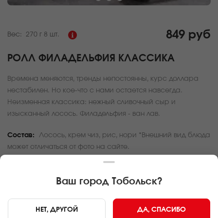
849 руб
Вес:
270 г
8 шт.
РОЛЛ ФИЛАДЕЛЬФИЯ КЛАССИКА
Времена меняются, тренды непостоянны, курс доллара
нестабилен. Но кое-что с нами остается навсегда.
Неизменная классика: нежный сливочный сыр и
изысканный лосось. Филадельфия - ван лав.
Состав:
Лосось, крем чиз, рис, нори *Внешний вид блюда
может отличаться от фото на сайте.
За покупку вам будет начислено
25
баллов
Ваш город
Тобольск
?
Карта доставки
НЕТ, ДРУГОЙ
ДА, СПАСИБО
Главная
Роллы и суши
Ролл Филадельфия классика