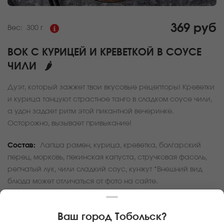
369 руб
Вес:
300 г
ВОК С КУРИЦЕЙ И КРЕВЕТКОЙ В СОУСЕ
ЧИЛИ
🌶
Дуэт, который зажжет твои вкусовые рецепторы! Креветки
и курица танцуют страстное танго в сладком соусе чили,
а удон задает ритм этой пикантной вечеринке.
Осторожно, вызывает привыкание!
Состав:
Лапша рамен, курица, креветка, болгарский
перец, морковь, пекинская капуста, стручковая фасоль,
репчатый лук, чили сладкий соус, кунжут *Внешний вид
блюда может отличаться от фото на сайте.
За покупку вам будет начислено
11
баллов
Ваш город
Тобольск
?
Карта доставки