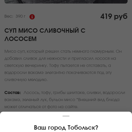
419 руб
Вес:
390 г
СУП МИСО СЛИВОЧНЫЙ С
ЛОСОСЕМ
Мисо суп, который решил стать немного гламурным. Он
добавил сливок для нежности и пригласил лосося на
светскую вечеринку. Тофу пытается не отставать, а
водоросли вакамэ элегантно покачиваются под эту
сливочную мелодию.
Состав:
Лосось, тофу, грибы шиитаке, сливки, водоросли
вакамэ, зеленый лук, бульон мисо *Внешний вид блюда
может отличаться от фото на сайте.
За покупку вам будет начислено
12
баллов
Ваш город
Тобольск
?
Карта доставки