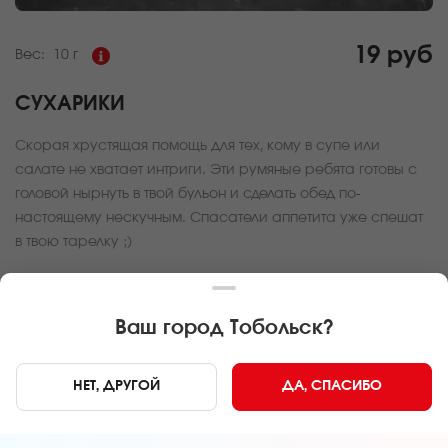
19 руб
Вес:
10 г
СУХАРИКИ
Скорая хрустящая помощь для тех, кому в супе или
салате не хватает интриги. Эти румяные ребята готовы с
головой нырнуть в твой бульон и сделать обед по-
настоящему нескучным. Спасатели аппетита уже спешат
в твою тарелку ;)
Состав:
Сухарики
Ваш город
Тобольск
?
Карта доставки
НЕТ, ДРУГОЙ
ДА, СПАСИБО
Главная
Дополнительно
Сухарики