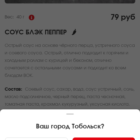
79 руб
Вес:
40 г
СОУС БЛЭК ПЕППЕР
🌶
Острый соус на основе чёрного перца, устричного соуса
и соевого соуса. Острый, отлично подходит к горячим и
холодным роллам с курицей и беконом, отлично
сочетается с остальными соусами и подходит ко всем
блюдам ВОК.
Состав:
Соевый соус, сахар, вода, соус устричный, соль,
масло подсолнечное, черный перец, паста чесночная,
томатная паста, крахмал кукурузный, уксусная кислота.
За покупку вам будет начислено
2
баллов
Ваш город
Тобольск
?
Карта доставки